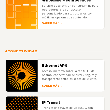
Wholesale Media Services
Servicio de televisión por streaming para
operadores: crea un acceso
personalizado para tus usuarios con
múltiples opciones de contenido.
SABER MÁS →
CONECTIVIDAD
Ethernet VPN
Acceso indirecto sobre la red MPLS de
Adamo: conectividad de nivel 2 segura y
transparente entre las sedes del cliente.
SABER MÁS →
IP Transit
Tránsito IP a través del AS35699, con