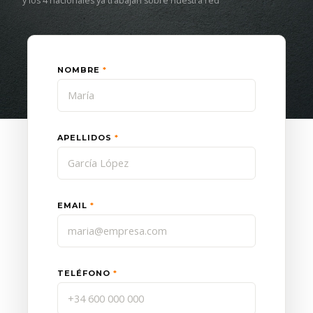
y los 4 nacionales ya trabajan sobre nuestra red
NOMBRE
*
APELLIDOS
*
EMAIL
*
TELÉFONO
*