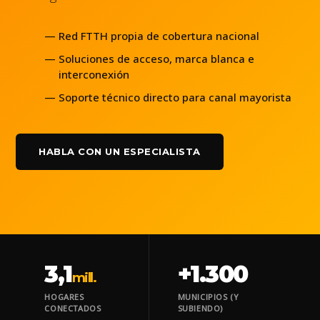
Red FTTH propia de cobertura nacional
Soluciones de acceso, marca blanca e
interconexión
Soporte técnico directo para canal mayorista
HABLA CON UN ESPECIALISTA
3,1
+1.300
mill.
HOGARES
MUNICIPIOS (Y
CONECTADOS
SUBIENDO)