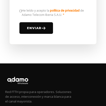
He leído y acepto la
política de privacidad
de
Adamo Telecom Iberia S.A.U.
*
ENVIAR
Red FTTH propia para operadores. Soluciones
de acceso, interconexión y marca blanca para
el canal mayorista.