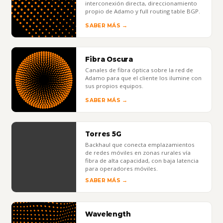
interconexión directa, direccionamiento
propio de Adamo y full routing table BGP.
SABER MÁS →
Fibra Oscura
Canales de fibra óptica sobre la red de
Adamo para que el cliente los ilumine con
sus propios equipos.
SABER MÁS →
Torres 5G
Backhaul que conecta emplazamientos
de redes móviles en zonas rurales vía
fibra de alta capacidad, con baja latencia
para operadores móviles.
SABER MÁS →
Wavelength