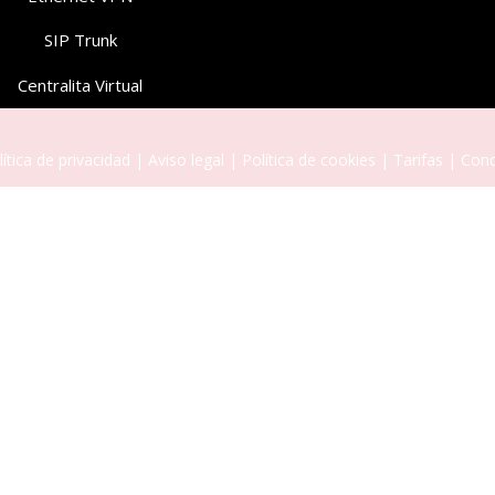
SIP Trunk
Centralita Virtual
lítica de privacidad
|
Aviso legal
|
Política de cookies
|
Tarifas
|
Cond