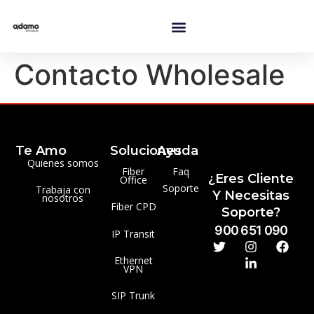
Contacto Wholesale
Te Amo
Soluciones
Ayuda
Quienes somos
Fiber
Faq
¿Eres Cliente
Office
Soporte
Trabaja con
Y Necesitas
nosotros
Fiber CPD
Soporte?
900 651 090
IP Transit
Ethernet
VPN
SIP Trunk