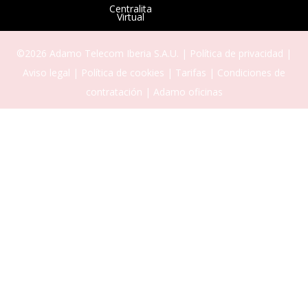
Centralita
Virtual
©2026 Adamo Telecom Iberia S.A.U. |
Política de privacidad
|
Aviso legal
|
Política de cookies
|
Tarifas
|
Condiciones de
contratación
|
Adamo oficinas